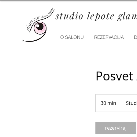
studio lepote gla
O SALONU
REZERVACIJA
D
Posvet 
30 min
3
Stud
0
m
i
rezerviraj
n