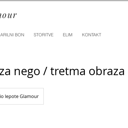
mour
ARILNI BON
STORITVE
ELIM
KONTAKT
za nego / tretma obraza
io lepote Glamour