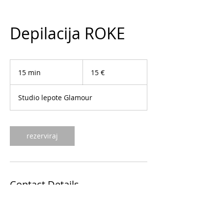
Depilacija ROKE
15
evrov
15 min
1
15 €
5
m
Studio lepote Glamour
i
n
rezerviraj
Contact Details
Ulica XXX. divizije 21, 5000 Nova Gorica,
Slovenia