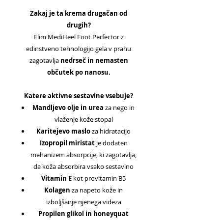
Zakaj je ta krema drugačan od
drugih?
Elim MediHeel Foot Perfector z
edinstveno tehnologijo gela v prahu
zagotavlja
nedrseč in nemasten
občutek po nanosu.
Katere aktivne sestavine vsebuje?
Mandljevo olje in urea
za nego in
vlaženje kože stopal
Karitejevo maslo
za hidratacijo
Izopropil miristat
je dodaten
mehanizem absorpcije, ki zagotavlja,
da koža absorbira vsako sestavino
Vitamin E
kot provitamin B5
Kolagen
za napeto kože in
izboljšanje njenega videza
Propilen glikol in honeyquat