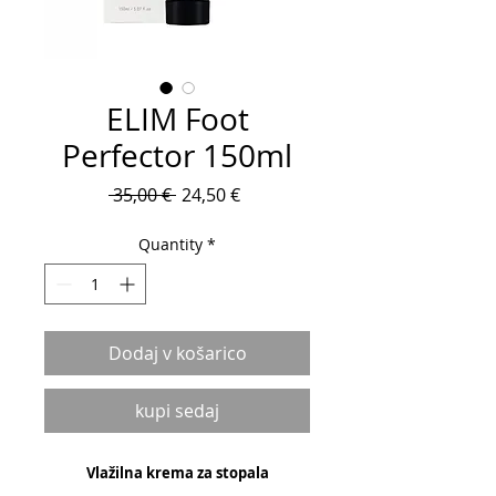
ELIM Foot
Perfector 150ml
Regular
Sale
 35,00 € 
24,50 €
Price
Price
Quantity
*
Dodaj v košarico
kupi sedaj
Vlažilna krema za stopala