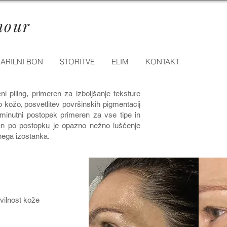
mour
ARILNI BON
STORITVE
ELIM
KONTAKT
i piling, primeren za izboljšanje teksture
to kožo, posvetlitev površinskih pigmentacij
0 minutni postopek primeren za vse tipe in
dan po postopku je opazno nežno luščenje
nega izostanka.
vilnost kože