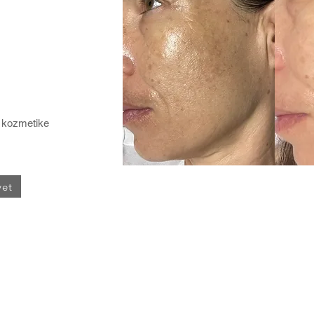
 kozmetike
vet