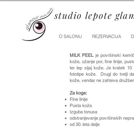
studio lepote gla
O SALONU
REZERVACIJA
D
MILK PEEL
je površinski kemičn
kože, ožanje por, fine linije, pus
ter lep sijaj kože. Je kratek 1
fototipe kože. Drugi do tretji 
kože, vendar ne zahteva družbe
Za koga:
Fine linije
Pusta koža
Izguba tonusa
odstranjevanje površinskih
nepra
od 30. leta dalje