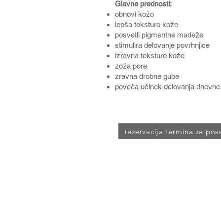
Glavne prednosti:
obnovi kožo
lepša teksturo kože
posvetli pigmentne madeže
stimulira delovanje povrhnjice
izravna teksturo kože
zoža pore
zravna drobne gube
poveča učinek delovanja dnevne
rezervacija termina za pos