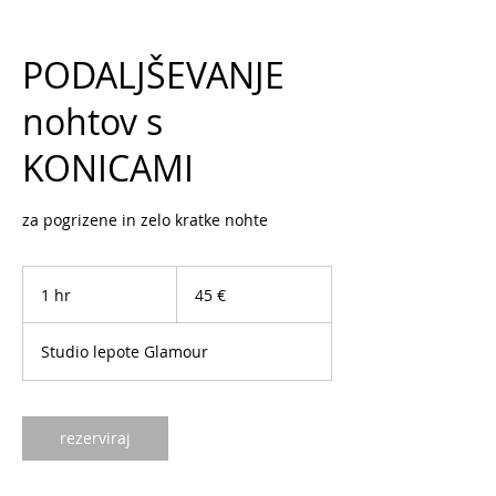
PODALJŠEVANJE
nohtov s
KONICAMI
za pogrizene in zelo kratke nohte
45
evrov
1 hr
1
45 €
h
Studio lepote Glamour
rezerviraj