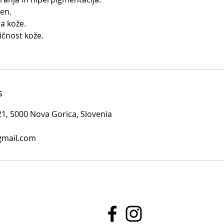
ken.
sa kože.
tičnost kože.
s
e 21, 5000 Nova Gorica, Slovenia
gmail.com