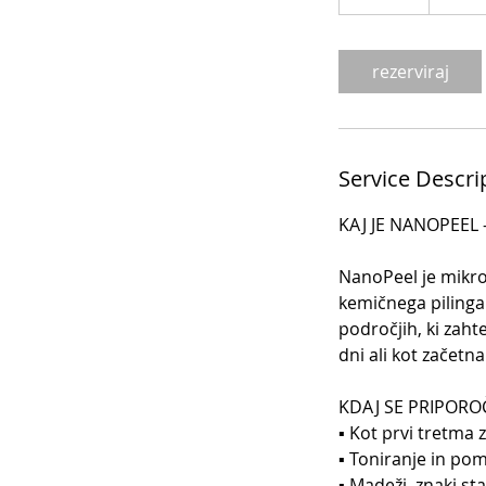
0
m
i
rezerviraj
n
Service Descri
KAJ JE NANOPEEL -
NanoPeel je mikro
kemičnega pilinga 
področjih, ki zaht
dni ali kot začetna
​KDAJ SE PRIPORO
▪ Kot prvi tretma
▪ Toniranje in pom
▪ Madeži, znaki st