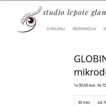
studio lepote gla
O SALONU
REZERVACIJA
D
GLOBIN
mikrod
1x 90,00 eur, 4x 7
od
70
30 min
3
od 7
eur