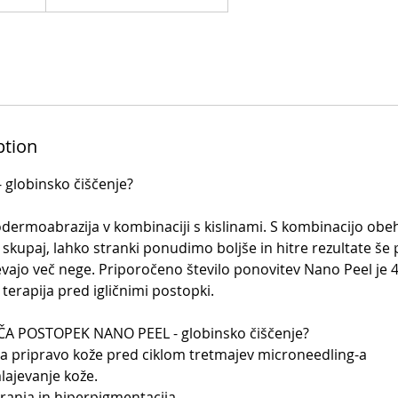
ption
 globinsko čiščenje?
dermoabrazija v kombinaciji s kislinami. S kombinacijo ob
skupaj, lahko stranki ponudimo boljše in hitre rezultate še
evajo več nege. Priporočeno število ponovitev Nano Peel je 
 terapija pred igličnimi postopki.
ČA POSTOPEK NANO PEEL - globinsko čiščenje?
 za pripravo kože pred ciklom tretmajev microneedling-a
lajevanje kože.
aranja in hiperpigmentacija.