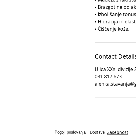
▪ Brazgotine od a
▪ Izboljšanje tonu
▪ Hidracija in elas
▪ Čiščenje kože.
Contact Detail
Ulica XXX. divizij
031 817 673
alenka.stavanja@
Dostava
Zasebnost
Pogoji poslovanja