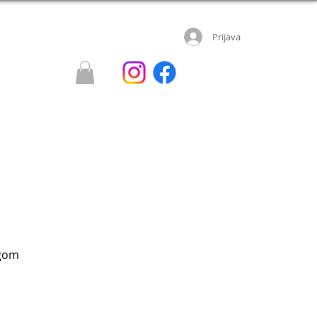
Prijava
ngom