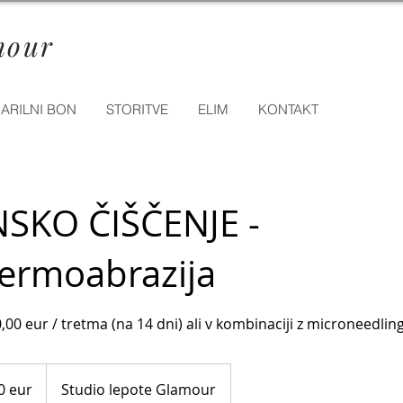
mour
ARILNI BON
STORITVE
ELIM
KONTAKT
SKO ČIŠČENJE -
ermoabrazija
0,00 eur / tretma (na 14 dni) ali v kombinaciji z microneedli
0 eur
Studio lepote Glamour